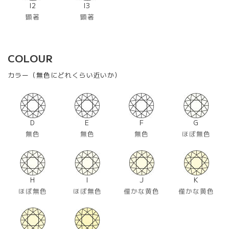
I2
I3
顕著
顕著
COLOUR
カラー（無色にどれくらい近いか）
D
E
F
G
無色
無色
無色
ほぼ無色
H
I
J
K
ほぼ無色
ほぼ無色
僅かな黄色
僅かな黄色