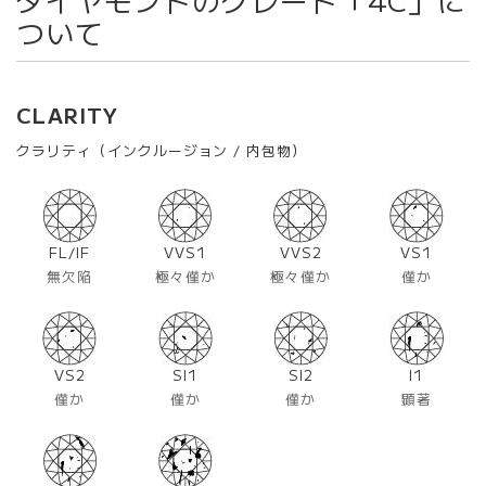
ついて
CLARITY
クラリティ（インクルージョン / 内包物）
FL/IF
VVS1
VVS2
VS1
無欠陥
極々僅か
極々僅か
僅か
VS2
SI1
SI2
I1
僅か
僅か
僅か
顕著