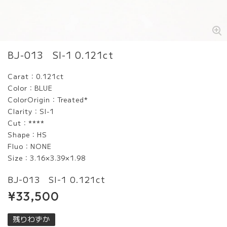
BJ-013 SI-1 0.121ct
Carat：0.121ct
Color：BLUE
ColorOrigin：Treated*
Clarity：SI-1
Cut：****
Shape：HS
Fluo：NONE
Size：3.16×3.39×1.98
BJ-013 SI-1 0.121ct
¥33,500
残りわずか