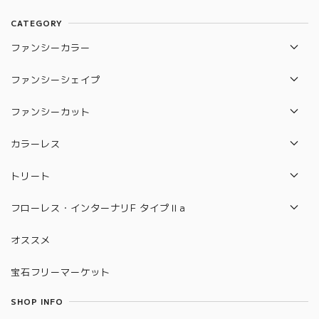
CATEGORY
ファンシーカラー
レッド
ファンシーシェイプ
ブルー
エメラルド
ファンシーカット
バイオレッド
ペアシェイプ
オールドカット
カラーレス
パープル
プリンセス
フランダース
VVS-1
トリート
ピンク
マーキス
ロイヤルアッシャー
VVS-2
パープル
フローレス・インターナリF タイプⅡa
オレンジ
ラディアン
リリー
VS-1
グリーン
FL（フローレス）
グリーン
オススメ
ハート
サイクラ
VS-2
アイスブルー
IF（インターナリF）
イエロー
クッション
宝石フリーマーケット
モディフィファイ
アップルグリーン
FL（フローレス）タイプⅡa
ブラウン
オーバル
USカット
SHOP INFO
イエロー
IF（インターナリF）タイプⅡa
ホワイト