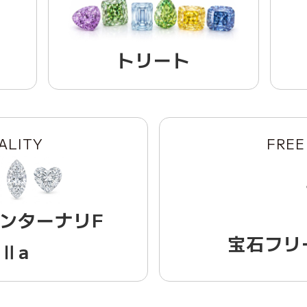
トリート
ALITY
FREE
ンターナリF
宝石フリ
Ⅱa