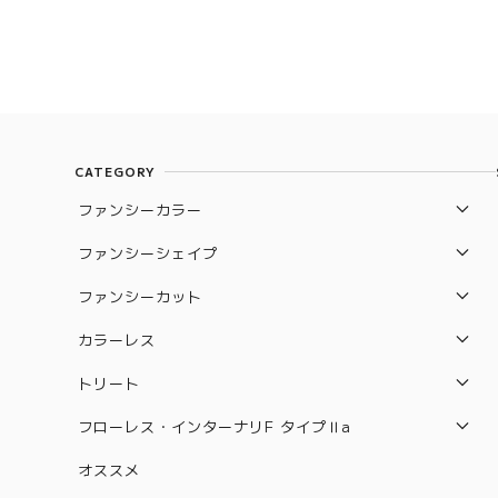
CATEGORY
ファンシーカラー
レッド
ファンシーシェイプ
ブルー
エメラルド
ファンシーカット
バイオレッド
ペアシェイプ
オールドカット
カラーレス
パープル
プリンセス
フランダース
VVS-1
トリート
ピンク
マーキス
ロイヤルアッシャー
VVS-2
パープル
フローレス・インターナリF タイプⅡa
オレンジ
ラディアン
リリー
VS-1
グリーン
グリーン
FL（フローレス）
オススメ
ハート
サイクラ
VS-2
アイスブルー
イエロー