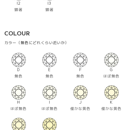
I2
I3
顕著
顕著
COLOUR
カラー（無色にどれくらい近いか）
D
E
F
G
無色
無色
無色
ほぼ無色
H
I
J
K
ほぼ無色
ほぼ無色
僅かな黄色
僅かな黄色