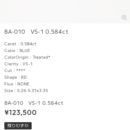
BA-010 VS-1 0.584ct
Carat：0.584ct
Color：BLUE
ColorOrigin：Treated*
Clarity：VS-1
Cut：****
Shape：RD
Fluo：NONE
Size：5.26-5.31×3.35
BA-010 VS-1 0.584ct
¥123,500
残りわずか