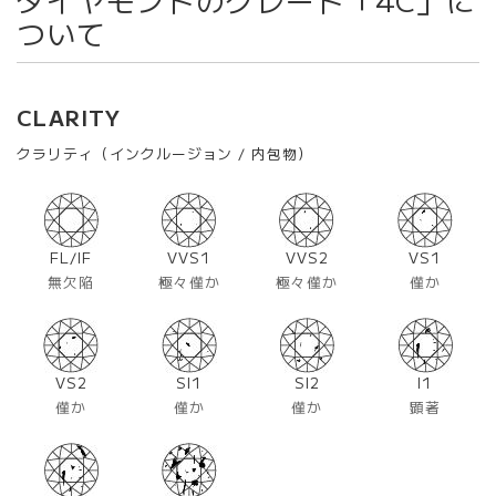
ついて
CLARITY
クラリティ（インクルージョン / 内包物）
FL/IF
VVS1
VVS2
VS1
無欠陥
極々僅か
極々僅か
僅か
VS2
SI1
SI2
I1
僅か
僅か
僅か
顕著