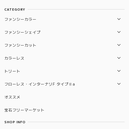
CATEGORY
ファンシーカラー
レッド
ファンシーシェイプ
ブルー
エメラルド
ファンシーカット
バイオレッド
ペアシェイプ
オールドカット
カラーレス
パープル
プリンセス
フランダース
VVS-1
トリート
ピンク
マーキス
ロイヤルアッシャー
VVS-2
パープル
フローレス・インターナリF タイプⅡa
オレンジ
ラディアン
リリー
VS-1
グリーン
FL（フローレス）
グリーン
オススメ
ハート
サイクラ
VS-2
アイスブルー
IF（インターナリF）
イエロー
クッション
宝石フリーマーケット
モディフィファイ
アップルグリーン
FL（フローレス）タイプⅡa
ブラウン
オーバル
USカット
SHOP INFO
イエロー
IF（インターナリF）タイプⅡa
ホワイト