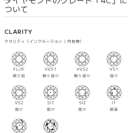
ついて
CLARITY
クラリティ（インクルージョン / 内包物）
FL/IF
VVS1
VVS2
VS1
無欠陥
極々僅か
極々僅か
僅か
VS2
SI1
SI2
I1
僅か
僅か
僅か
顕著