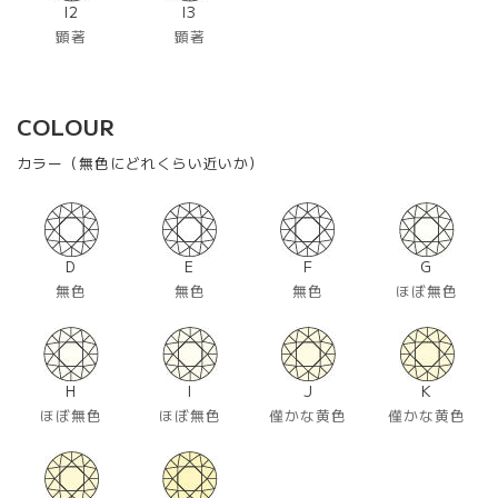
I2
I3
顕著
顕著
COLOUR
カラー（無色にどれくらい近いか）
D
E
F
G
無色
無色
無色
ほぼ無色
H
I
J
K
ほぼ無色
ほぼ無色
僅かな黄色
僅かな黄色