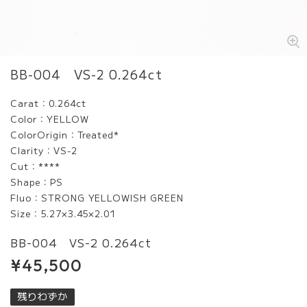
BB-004 VS-2 0.264ct
Carat：0.264ct
Color：YELLOW
ColorOrigin：Treated*
Clarity：VS-2
Cut：****
Shape：PS
Fluo：STRONG YELLOWISH GREEN
Size：5.27×3.45×2.01
BB-004 VS-2 0.264ct
¥45,500
残りわずか