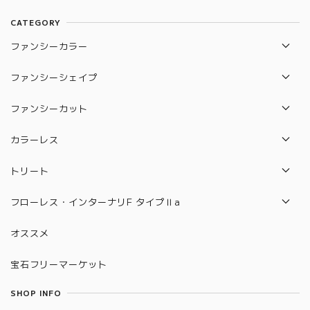
CATEGORY
ファンシーカラー
レッド
ファンシーシェイプ
ブルー
エメラルド
ファンシーカット
バイオレッド
ペアシェイプ
オールドカット
カラーレス
パープル
プリンセス
フランダース
VVS-1
トリート
ピンク
マーキス
ロイヤルアッシャー
VVS-2
パープル
フローレス・インターナリF タイプⅡa
オレンジ
ラディアン
リリー
VS-1
グリーン
FL（フローレス）
グリーン
オススメ
ハート
サイクラ
VS-2
アイスブルー
IF（インターナリF）
イエロー
クッション
宝石フリーマーケット
モディフィファイ
アップルグリーン
FL（フローレス）タイプⅡa
ブラウン
オーバル
USカット
SHOP INFO
イエロー
IF（インターナリF）タイプⅡa
ホワイト