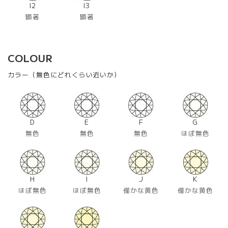
I2
I3
顕著
顕著
COLOUR
カラー（無色にどれくらい近いか）
D
E
F
G
無色
無色
無色
ほぼ無色
H
I
J
K
ほぼ無色
ほぼ無色
僅かな黄色
僅かな黄色