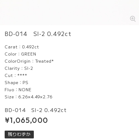
BD-014 SI-2 0.492ct
Carat：0.492ct
Color：GREEN
ColorOrigin：Treated*
Clarity：SI-2
Cut：****
Shape：PS
Fluo：NONE
Size：6.26×4.49×2.76
BD-014 SI-2 0.492ct
¥1,065,000
残りわずか