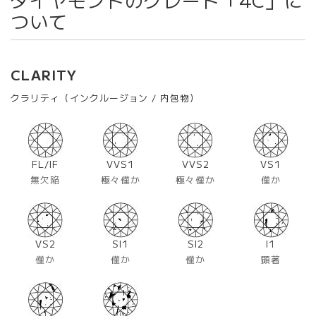
ついて
CLARITY
クラリティ（インクルージョン / 内包物）
FL/IF
VVS1
VVS2
VS1
無欠陥
極々僅か
極々僅か
僅か
VS2
SI1
SI2
I1
僅か
僅か
僅か
顕著