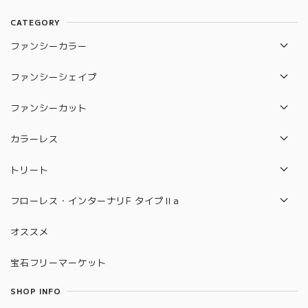
CATEGORY
ファンシーカラー
レッド
ファンシーシェイプ
ブルー
エメラルド
ファンシーカット
バイオレッド
ペアシェイプ
オールドカット
カラーレス
パープル
プリンセス
フランダース
VVS-1
トリート
ピンク
マーキス
ロイヤルアッシャー
VVS-2
パープル
フローレス・インターナリF タイプⅡa
オレンジ
ラディアン
リリー
VS-1
グリーン
FL（フローレス）
グリーン
オススメ
ハート
サイクラ
VS-2
アイスブルー
IF（インターナリF）
イエロー
クッション
宝石フリーマーケット
モディフィファイ
アップルグリーン
FL（フローレス）タイプⅡa
ブラウン
オーバル
USカット
SHOP INFO
イエロー
IF（インターナリF）タイプⅡa
ホワイト